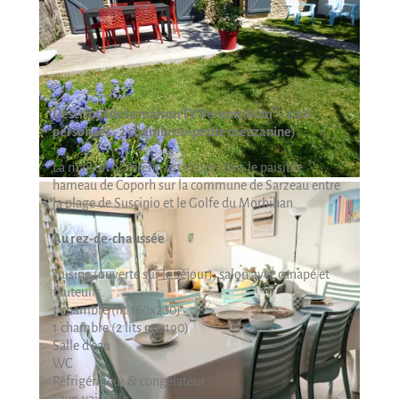
Descriptif de la maison TY Perenn (60m² - 2 à 6
personnes - 2 chambres+petite mezzanine)
La maison ty Perenn est située dans le paisible
hameau de Coporh sur la commune de Sarzeau entre
la plage de Suscinio et le Golfe du Morbihan.
Au rez-de-chaussée
cuisine (ouverte sur le séjour), salon avec canapé et
fauteuils.
1 chambre (lit 160x200)
1 chambre (2 lits 90x190)
Salle d'eau
WC
Réfrigérateur & congélateur