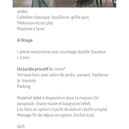
Lave-vaisselle
Plaque de cuisson gaz, hotte aspirante, four et micro-
ondes
Cafetière classique, bouilloire, grille pain
Télévision écran plat
Machine à laver
A l'étage
1 petite mezzanine avec couchage double (hauteur
1,60m)
Un jardin privatif
de 100m²
Terrasse bois avec salon de jardin, parasol, barbecue
& transats.
Parking
Matériel bébé à disposition dans la maison (lit
parapluie, chaise haute et baignoire bébé)
Lits faits en option (15€/lit double et 12€/lit simple)
Ménage fin de séjour en option (Forfait 65€)
Wifi